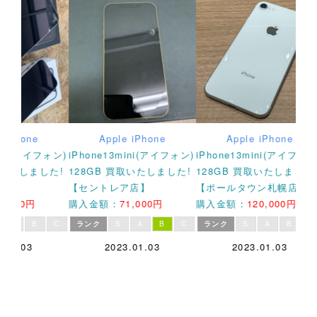
ne
Apple
iPhone
Apple
iPhone
アイフォン)
iPhone13mini(アイフォン)
iPhone13mini(アイフォン)
iPh
しました!
128GB 買取いたしました!
128GB 買取いたしました!
12
【セントレア店】
【ポールタウン札幌店】
【栄
円
購入金額：
71,000
円
購入金額：
120,000
円
購入
B
C
ランク
S
A
B
C
ランク
S
A
B
C
ラ
3
2023.01.03
2023.01.03