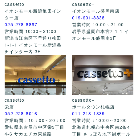
cassetto
cassetto+
イオンモール新潟亀田イン
イオンモール盛岡南店
ター店
019-601-8838
025-278-8867
営業時間 10:00～21:00
営業時間 10:00～21:00
岩手県盛岡市本宮7-1-1 イ
新潟市江南区下早通り柳田
オンモール盛岡南3F
1-1-1 イオンモール新潟亀
田インター内 3F
cassetto
cassetto+
栄店
ポールタウン札幌店
052-228-8016
011-213-1339
営業時間：10：00～20：00
営業時間：10:00～20:00
愛知県名古屋市中区栄3丁目
北海道札幌市中央区南2条4
4-6 サカエチカ東通路
丁目 さっぽろ地下街ポール